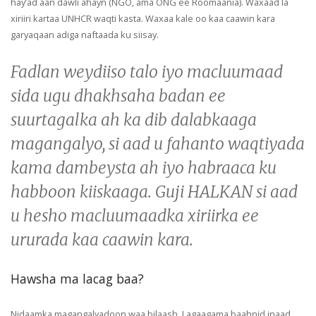
hay’ad aan dawli ahayn (NGO, ama ONG ee Roomaania). Waxaad la
xiriiri kartaa UNHCR waqti kasta. Waxaa kale oo kaa caawin kara
garyaqaan adiga naftaada ku siisay.
Fadlan weydiiso talo iyo macluumaad
sida ugu dhakhsaha badan ee
suurtagalka ah ka dib dalabkaaga
magangalyo, si aad u fahanto waqtiyada
kama dambeysta ah iyo habraaca ku
habboon kiiskaaga. Guji HALKAN si aad
u hesho macluumaadka xiriirka ee
ururada kaa caawin kara.
Hawsha ma lacag baa?
Nidaamka magangalyadoon waa bilaash. Lagaagama baahnid inaad