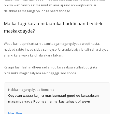
bixiso wax canshuur maamul ah ama ajuuro ah waqti kasta si
dalabkaaga magangalyo looga baaraandego.
Ma ka tagi karaa nidaamka haddii aan beddelo
maskaxdayda?
Waad ka noqon kartaa nidaamkaaga magangalyada waqti kasta,
hadaad rabto inaad sidaa sameyso. Ururada bixiya la-talin sharci ayaa
sharxi kara waxa ka dhalan kara falkan.
Ka aqri faahfaahin dheeraad ah oo ku saabsan tallaabooyinka
nidaamka magangalyada ee bogagga soo socda.
Habka magangalyada Romania
Qeybtan waxaa ku jira macluumaad guud oo ku saabsan
magangalyada Roomaania markay tahay qof weyn
Hordhac