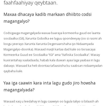
faahfaahiyay qeybtaan.
Maxaa dhacaya kadib markaan dhiibto codsi
magangalyo?
Codsigaaga magangalyada waxaa baaraya kormeerka guud ee laanta
socdaalka (GII), Xarunta Gobolka ee laguu qoondeeyay (oo si rasmi ah
loogu yeerayo Xarunta Xarunta Degenaanshaha iyo Nidaamyada
Magangalyo-doonka). Waxaad maqli kartaa dad kale oo tixraacaya
Kormeerka Guud ee Socdaalka “IGI” ama “Xafiiska Socdaalka”. Waxay
kuxirantahay xaaladaada, habab kala duwan ayaa laga yaabaa in lagu
dabaqo. Waxaad ka heli doontaa tafaasiisha ku saabsan nidaamyadan
qaybaha kale.
Yaa iga caawin kara inta lagu gudo jiro howsha
magangalyada?
Waxaad xaq u leedahay in lagu caawiyo oo lagula taliyo si bilaash ah